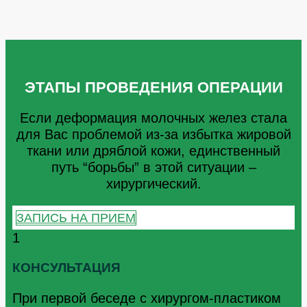
ЭТАПЫ ПРОВЕДЕНИЯ ОПЕРАЦИИ
Если деформация молочных желез стала
для Вас проблемой из-за избытка жировой
ткани или дряблой кожи, единственный
путь “борьбы” в этой ситуации –
хирургический.
ЗАПИСЬ НА ПРИЕМ
1
КОНСУЛЬТАЦИЯ
При первой беседе с хирургом-пластиком